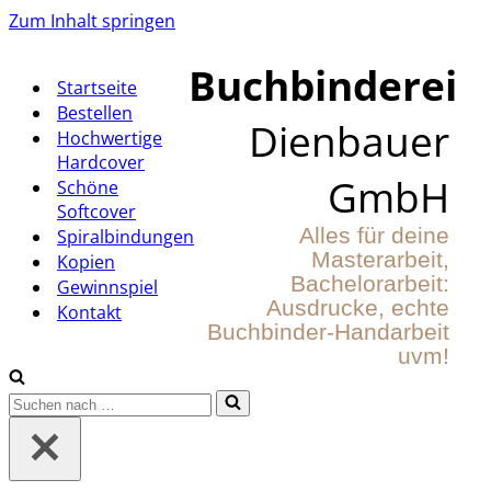
Zum Inhalt springen
Buchbinderei
Startseite
Bestellen
Dienbauer
Hochwertige
Hardcover
GmbH
Schöne
Softcover
Alles für deine
Spiralbindungen
Masterarbeit,
Kopien
Bachelorarbeit:
Gewinnspiel
Ausdrucke, echte
Kontakt
Buchbinder-Handarbeit
uvm!
Suchen
nach …